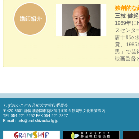
独創的な
三枝 健起
1969
スセンター
唐十郎の
賞、19
男」で芸術
映画監督
しずおかこども芸術大学実行委員会
〒420-8601 静岡県静岡市葵区追手町9-6 静岡県文化政策課内
TEL.054-221-2252 FAX.054-221-2827
E-mail：arts@pref.shizuoka.lg.jp