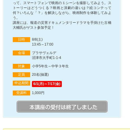
って、スマートフォンで映画の１シーンを撮影してみよう。ス
トーリーはどうつくる？映画と演劇の違いは？絵コンテって
何？いろんな「？」を解決しながら、映画制作を体験してみよ
う。
講座には、報道の災害ドキュメンタリードラマを手掛けた古橋
大輔氏がゲスト参加予定！
日時
8/8(土)
13:45～17:00
会場
プラサヴェルデ
沼津市大手町1-1-4
対象
小学5年生～中学３年生
定員
20名(抽選)
申込期間
6/1(月)～7/17(金)
受講料
1,000円